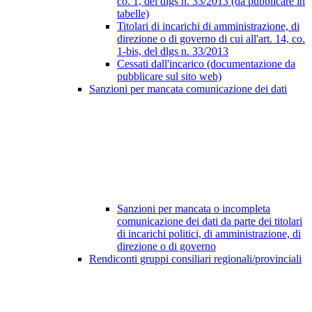
co. 1, del dlgs n. 33/2013 (da pubblicare in
tabelle)
Titolari di incarichi di amministrazione, di
direzione o di governo di cui all'art. 14, co.
1-bis, del dlgs n. 33/2013
Cessati dall'incarico (documentazione da
pubblicare sul sito web)
Sanzioni per mancata comunicazione dei dati
Sanzioni per mancata o incompleta
comunicazione dei dati da parte dei titolari
di incarichi politici, di amministrazione, di
direzione o di governo
Rendiconti gruppi consiliari regionali/provinciali