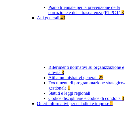
Piano triennale per la prevenzione della
corruzione e della trasparenza (PTPCT)
3
Atti generali
43
Riferimenti normativi su organizzazione e
attività
3
Atti amministrativi generali
25
Documenti di programmazione strategico-
gestionale
1
Statuti e leggi regionali
Codice disciplinare e codice di condotta
3
Oneri informativi per cittadini e imprese
5