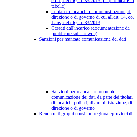
co. 1, del dlgs n. 33/2013 (da pubblicare in
tabelle)
Titolari di incarichi di amministrazione, di
direzione o di governo di cui all'art. 14, co.
1-bis, del dlgs n. 33/2013
Cessati dall'incarico (documentazione da
pubblicare sul sito web)
Sanzioni per mancata comunicazione dei dati
Sanzioni per mancata o incompleta
comunicazione dei dati da parte dei titolari
di incarichi politici, di amministrazione, di
direzione o di governo
Rendiconti gruppi consiliari regionali/provinciali