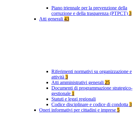
Piano triennale per la prevenzione della
corruzione e della trasparenza (PTPCT)
3
Atti generali
43
Riferimenti normativi su organizzazione e
attività
3
Atti amministrativi generali
25
Documenti di programmazione strategico-
gestionale
1
Statuti e leggi regionali
Codice disciplinare e codice di condotta
3
Oneri informativi per cittadini e imprese
5