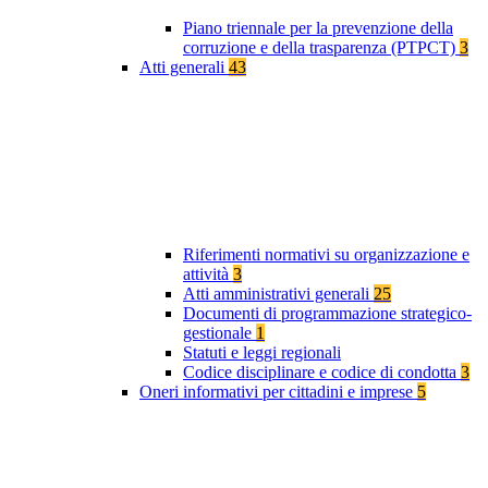
Piano triennale per la prevenzione della
corruzione e della trasparenza (PTPCT)
3
Atti generali
43
Riferimenti normativi su organizzazione e
attività
3
Atti amministrativi generali
25
Documenti di programmazione strategico-
gestionale
1
Statuti e leggi regionali
Codice disciplinare e codice di condotta
3
Oneri informativi per cittadini e imprese
5