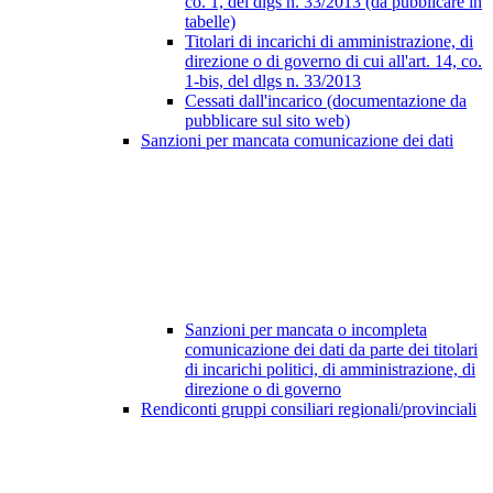
co. 1, del dlgs n. 33/2013 (da pubblicare in
tabelle)
Titolari di incarichi di amministrazione, di
direzione o di governo di cui all'art. 14, co.
1-bis, del dlgs n. 33/2013
Cessati dall'incarico (documentazione da
pubblicare sul sito web)
Sanzioni per mancata comunicazione dei dati
Sanzioni per mancata o incompleta
comunicazione dei dati da parte dei titolari
di incarichi politici, di amministrazione, di
direzione o di governo
Rendiconti gruppi consiliari regionali/provinciali