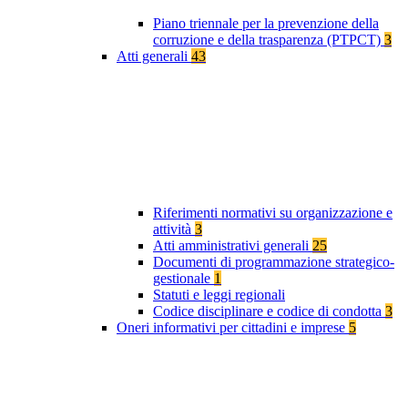
Piano triennale per la prevenzione della
corruzione e della trasparenza (PTPCT)
3
Atti generali
43
Riferimenti normativi su organizzazione e
attività
3
Atti amministrativi generali
25
Documenti di programmazione strategico-
gestionale
1
Statuti e leggi regionali
Codice disciplinare e codice di condotta
3
Oneri informativi per cittadini e imprese
5