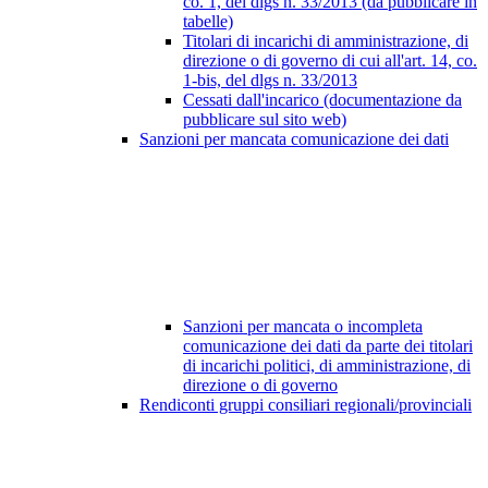
co. 1, del dlgs n. 33/2013 (da pubblicare in
tabelle)
Titolari di incarichi di amministrazione, di
direzione o di governo di cui all'art. 14, co.
1-bis, del dlgs n. 33/2013
Cessati dall'incarico (documentazione da
pubblicare sul sito web)
Sanzioni per mancata comunicazione dei dati
Sanzioni per mancata o incompleta
comunicazione dei dati da parte dei titolari
di incarichi politici, di amministrazione, di
direzione o di governo
Rendiconti gruppi consiliari regionali/provinciali