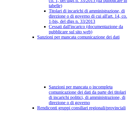
co. 1, del dlgs n. 33/2013 (da pubblicare in
tabelle)
Titolari di incarichi di amministrazione, di
direzione o di governo di cui all'art. 14, co.
1-bis, del dlgs n. 33/2013
Cessati dall'incarico (documentazione da
pubblicare sul sito web)
Sanzioni per mancata comunicazione dei dati
Sanzioni per mancata o incompleta
comunicazione dei dati da parte dei titolari
di incarichi politici, di amministrazione, di
direzione o di governo
Rendiconti gruppi consiliari regionali/provinciali