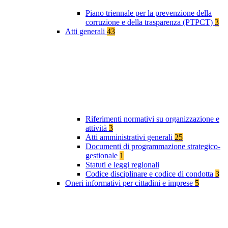
Piano triennale per la prevenzione della
corruzione e della trasparenza (PTPCT)
3
Atti generali
43
Riferimenti normativi su organizzazione e
attività
3
Atti amministrativi generali
25
Documenti di programmazione strategico-
gestionale
1
Statuti e leggi regionali
Codice disciplinare e codice di condotta
3
Oneri informativi per cittadini e imprese
5