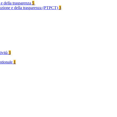
 e della trasparenza
5
rruzione e della trasparenza (PTPCT)
3
tività
3
stionale
1