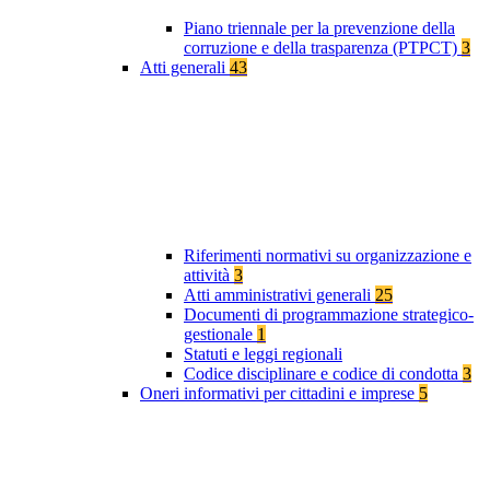
Piano triennale per la prevenzione della
corruzione e della trasparenza (PTPCT)
3
Atti generali
43
Riferimenti normativi su organizzazione e
attività
3
Atti amministrativi generali
25
Documenti di programmazione strategico-
gestionale
1
Statuti e leggi regionali
Codice disciplinare e codice di condotta
3
Oneri informativi per cittadini e imprese
5