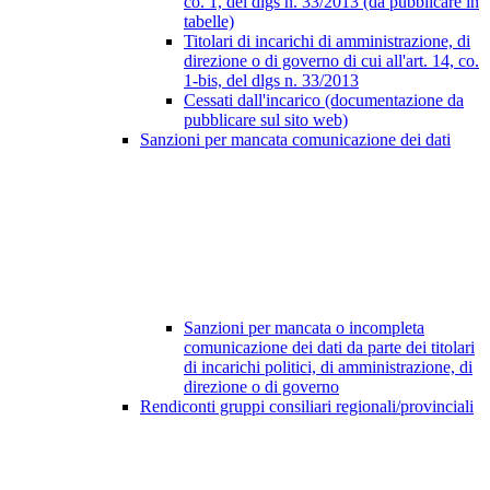
co. 1, del dlgs n. 33/2013 (da pubblicare in
tabelle)
Titolari di incarichi di amministrazione, di
direzione o di governo di cui all'art. 14, co.
1-bis, del dlgs n. 33/2013
Cessati dall'incarico (documentazione da
pubblicare sul sito web)
Sanzioni per mancata comunicazione dei dati
Sanzioni per mancata o incompleta
comunicazione dei dati da parte dei titolari
di incarichi politici, di amministrazione, di
direzione o di governo
Rendiconti gruppi consiliari regionali/provinciali