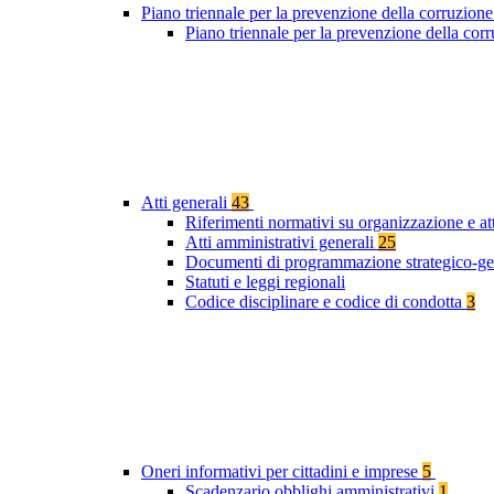
Piano triennale per la prevenzione della corruzione
Piano triennale per la prevenzione della co
Atti generali
43
Riferimenti normativi su organizzazione e at
Atti amministrativi generali
25
Documenti di programmazione strategico-ge
Statuti e leggi regionali
Codice disciplinare e codice di condotta
3
Oneri informativi per cittadini e imprese
5
Scadenzario obblighi amministrativi
1