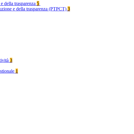
 e della trasparenza
5
rruzione e della trasparenza (PTPCT)
3
tività
3
stionale
1