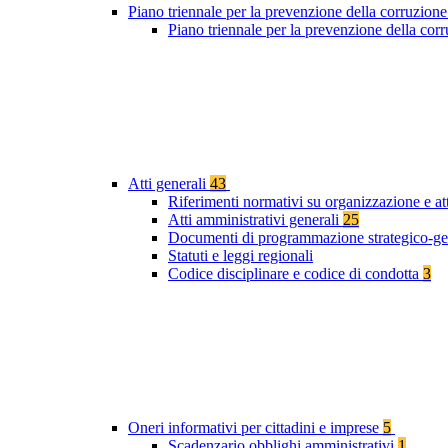
Piano triennale per la prevenzione della corruzione
Piano triennale per la prevenzione della co
Atti generali
43
Riferimenti normativi su organizzazione e at
Atti amministrativi generali
25
Documenti di programmazione strategico-ge
Statuti e leggi regionali
Codice disciplinare e codice di condotta
3
Oneri informativi per cittadini e imprese
5
Scadenzario obblighi amministrativi
1