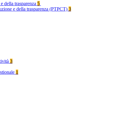
 e della trasparenza
5
rruzione e della trasparenza (PTPCT)
3
tività
3
stionale
1