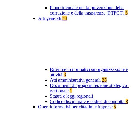
Piano triennale per la prevenzione della
corruzione e della trasparenza (PTPCT)
3
Atti generali
43
Riferimenti normativi su organizzazione e
attività
3
Atti amministrativi generali
25
Documenti di programmazione strategico-
gestionale
1
Statuti e leggi regionali
Codice disciplinare e codice di condotta
3
Oneri informativi per cittadini e imprese
5