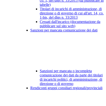
co. 1, del dlgs n. 33/2013 (da pubblicare in
tabelle)
Titolari di incarichi di amministrazione, di
direzione o di governo di cui all'art. 14, co.
1-bis, del dlgs n. 33/2013
Cessati dall'incarico (documentazione da
pubblicare sul sito web)
Sanzioni per mancata comunicazione dei dati
Sanzioni per mancata o incompleta
comunicazione dei dati da parte dei titolari
di incarichi politici, di amministrazione, di
direzione o di governo
Rendiconti gruppi consiliari regionali/provinciali