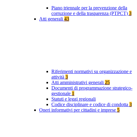
Piano triennale per la prevenzione della
corruzione e della trasparenza (PTPCT)
3
Atti generali
43
Riferimenti normativi su organizzazione e
attività
3
Atti amministrativi generali
25
Documenti di programmazione strategico-
gestionale
1
Statuti e leggi regionali
Codice disciplinare e codice di condotta
3
Oneri informativi per cittadini e imprese
5