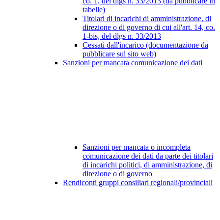
co. 1, del dlgs n. 33/2013 (da pubblicare in
tabelle)
Titolari di incarichi di amministrazione, di
direzione o di governo di cui all'art. 14, co.
1-bis, del dlgs n. 33/2013
Cessati dall'incarico (documentazione da
pubblicare sul sito web)
Sanzioni per mancata comunicazione dei dati
Sanzioni per mancata o incompleta
comunicazione dei dati da parte dei titolari
di incarichi politici, di amministrazione, di
direzione o di governo
Rendiconti gruppi consiliari regionali/provinciali