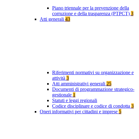
Piano triennale per la prevenzione della
corruzione e della trasparenza (PTPCT)
3
Atti generali
43
Riferimenti normativi su organizzazione e
attività
3
Atti amministrativi generali
25
Documenti di programmazione strategico-
gestionale
1
Statuti e leggi regionali
Codice disciplinare e codice di condotta
3
Oneri informativi per cittadini e imprese
5