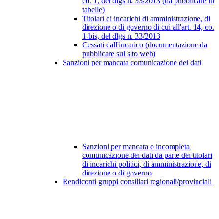
co. 1, del dlgs n. 33/2013 (da pubblicare in
tabelle)
Titolari di incarichi di amministrazione, di
direzione o di governo di cui all'art. 14, co.
1-bis, del dlgs n. 33/2013
Cessati dall'incarico (documentazione da
pubblicare sul sito web)
Sanzioni per mancata comunicazione dei dati
Sanzioni per mancata o incompleta
comunicazione dei dati da parte dei titolari
di incarichi politici, di amministrazione, di
direzione o di governo
Rendiconti gruppi consiliari regionali/provinciali