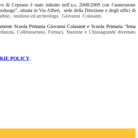
vo di Ceprano è stato istituito nell’a.s. 2008/2009 con l’annessione
oluogo”, situata in Via Alfieri, sede della Direzione e degli uffici di
tadino , studioso ed archeologo,
Giovanni
Colasanti.
vamente
Scuola Primaria Giovanni Colasanti e
Scuola Primaria “Irma
Infanzia,
Colletassetano,
Fornaci,
Stazione e
Chiusagrande diventato
KIE POLICY
.