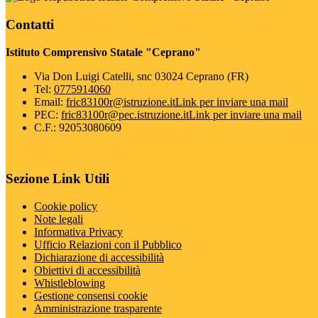
Contatti
Istituto Comprensivo Statale "Ceprano"
Via Don Luigi Catelli, snc 03024 Ceprano (FR)
Tel:
0775914060
Email:
fric83100r@istruzione.it
Link per inviare una mail
PEC:
fric83100r@pec.istruzione.it
Link per inviare una mail
C.F.: 92053080609
Sezione Link Utili
Cookie policy
Note legali
Informativa Privacy
Ufficio Relazioni con il Pubblico
Dichiarazione di accessibilità
Obiettivi di accessibilità
Whistleblowing
Gestione consensi cookie
Amministrazione trasparente