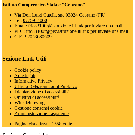
Istituto Comprensivo Statale "Ceprano"
Via Don Luigi Catelli, snc 03024 Ceprano (FR)
Tel:
0775914060
Email:
fric83100r@istruzione.it
Link per inviare una mail
PEC:
fric83100r@pec.istruzione.it
Link per inviare una mail
C.F.: 92053080609
Sezione Link Utili
Cookie policy
Note legali
Informativa Privacy
Ufficio Relazioni con il Pubblico
Dichiarazione di accessibilità
Obiettivi di accessibilità
Whistleblowing
Gestione consensi cookie
Amministrazione trasparente
Pagina visualizzata
1558
volte