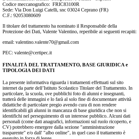
Codice meccanografico:
FRIC
83100R
Sede: Via Don Luigi Catelli, snc 03024 Ceprano (FR)
C.F.: 92053080609
Il titolare del trattamento ha nominato il Responsabile della
Protezione dei Dati, Valente Valentino, reperibile ai seguenti recapiti:
email: valentino.valente70@gmail.com
PEC: valente@certipec.it
FINALITÀ DEL TRATTAMENTO, BASE GIURIDICA e
TIPOLOGIA DEI DATI
La presente informativa riguarda i trattamenti effettuati sul sito
internet da parte dell’Istituto Scolastico Titolare del Trattamento. In
particolare, la scuola, ove pubblichi foto di alunni e insegnanti,
tratterà delle immagini e lo farà al solo fine di documentare attività
didattiche di particolare pregio avendo cura di non rendere
identificabili gli alunni in mancanza di base giuridica che non si
identifichi nel perseguimento di un interesse pubblico. Alcuni dati
personali (come dati anagrafici, informazioni sul ruolo ricoperto, e
CV) potrebbero emergere dalla sezione "amministrazione
trasparente" e/o dall' "albo online", in quel caso il trattamento è
eseguito in forza di legge.