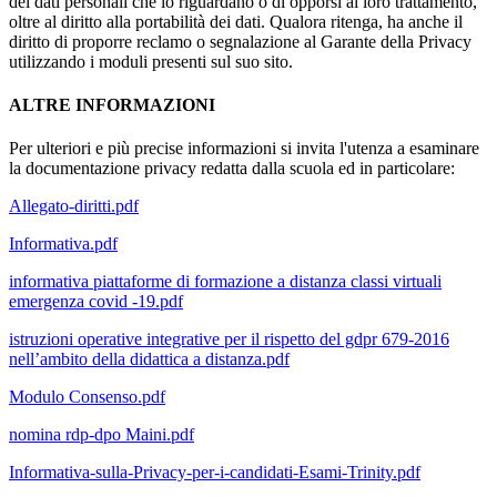
dei dati personali che lo riguardano o di opporsi al loro trattamento,
oltre al diritto alla portabilità dei dati. Qualora ritenga, ha anche il
diritto di proporre reclamo o segnalazione al Garante della Privacy
utilizzando i moduli presenti sul suo sito.
ALTRE INFORMAZIONI
Per ulteriori e più precise informazioni si invita l'utenza a esaminare
la documentazione privacy redatta dalla scuola ed in particolare:
Allegato-diritti.pdf
Informativa.pdf
informativa piattaforme di formazione a distanza classi virtuali
emergenza covid -19.pdf
istruzioni operative integrative per il rispetto del gdpr 679-2016
nell’ambito della didattica a distanza.pdf
Modulo Consenso.pdf
nomina rdp-dpo Maini.pdf
Informativa-sulla-Privacy-per-i-candidati-Esami-Trinity.pdf