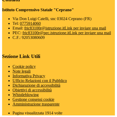
Istituto Comprensivo Statale "Ceprano"
Via Don Luigi Catelli, snc 03024 Ceprano (FR)
Tel:
0775914060
Email:
fric83100r@istruzione.it
Link per inviare una mail
PEC:
fric83100r@pec.istruzione.it
Link per inviare una mail
C.F.: 92053080609
Sezione Link Utili
Cookie policy
Note legali
Informativa Privacy
Ufficio Relazioni con il Pubblico
Dichiarazione di accessibilità
Obiettivi di accessibilità
Whistleblowing
Gestione consensi cookie
Amministrazione trasparente
Pagina visualizzata
1914
volte