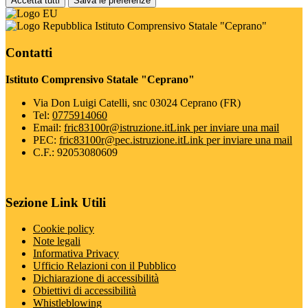
Accetta tutti
Salva le preferenze
Istituto Comprensivo Statale "Ceprano"
Contatti
Istituto Comprensivo Statale "Ceprano"
Via Don Luigi Catelli, snc 03024 Ceprano (FR)
Tel:
0775914060
Email:
fric83100r@istruzione.it
Link per inviare una mail
PEC:
fric83100r@pec.istruzione.it
Link per inviare una mail
C.F.: 92053080609
Sezione Link Utili
Cookie policy
Note legali
Informativa Privacy
Ufficio Relazioni con il Pubblico
Dichiarazione di accessibilità
Obiettivi di accessibilità
Whistleblowing