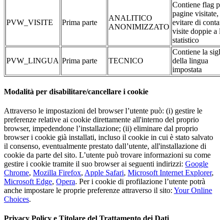
Contiene flag p
pagine visitate,
ANALITICO
PVW_VISITE
Prima parte
evitare di conta
ANONIMIZZATO
visite doppie a 
statistico
Contiene la sig
PVW_LINGUA
Prima parte
TECNICO
della lingua
impostata
Modalità per disabilitare/cancellare i cookie
Attraverso le impostazioni del browser l’utente può: (i) gestire le
preferenze relative ai cookie direttamente all'interno del proprio
browser, impedendone l’installazione; (ii) eliminare dal proprio
browser i cookie già installati, incluso il cookie in cui è stato salvato
il consenso, eventualmente prestato dall’utente, all'installazione di
cookie da parte del sito. L’utente può trovare informazioni su come
gestire i cookie tramite il suo browser ai seguenti indirizzi:
Google
Chrome
,
Mozilla Firefox
,
Apple Safari
,
Microsoft Internet Explorer
,
Microsoft Edge
,
Opera
. Per i cookie di profilazione l’utente potrà
anche impostare le proprie preferenze attraverso il sito:
Your Online
Choices
.
Privacy Policy e Titolare del Trattamento dei Dati