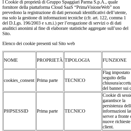
I Cookie di proprietà di Gruppo Spaggiari Parma S.p.A., quale
fornitore della piattaforma Cloud SaaS “PrimaVisioneWeb” non
prevedono la registrazione di dati personali identificativi dell’utente,
ma solo la gestione di informazioni tecniche (cfr. art. 122, comma 1
del D.Lgs. 196/2003 e s.m.i.) per l’erogazione di servizi o di dati
analitici anonimi al fine di elaborare statistiche aggregate sull’uso del
Sito.
Elenco dei cookie presenti sul Sito web
NOME
PROPRIETÀ
TIPOLOGIA
FUNZIONE
Flag impostato
seguito della
cookies_consent
Prima parte
TECNICO
chiusura/accett
del banner sui 
Cookie di sessi
garantisce la
persistenza dell
PHPSESSID
Prima parte
TECNICO
informazioni la
server a fronte 
nuove richieste
client.