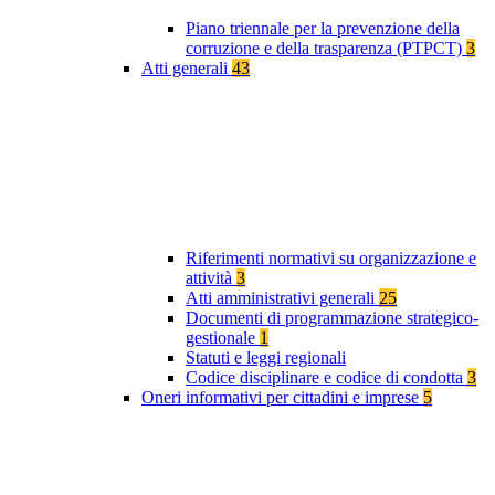
Piano triennale per la prevenzione della
corruzione e della trasparenza (PTPCT)
3
Atti generali
43
Riferimenti normativi su organizzazione e
attività
3
Atti amministrativi generali
25
Documenti di programmazione strategico-
gestionale
1
Statuti e leggi regionali
Codice disciplinare e codice di condotta
3
Oneri informativi per cittadini e imprese
5