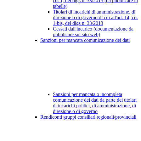
co. 1, del dlgs n. 33/2013 (da pubblicare in
tabelle)
Titolari di incarichi di amministrazione, di
direzione o di governo di cui all'art. 14, co.
1-bis, del dlgs n. 33/2013
Cessati dall'incarico (documentazione da
pubblicare sul sito web)
Sanzioni per mancata comunicazione dei dati
Sanzioni per mancata o incompleta
comunicazione dei dati da parte dei titolari
di incarichi politici, di amministrazione, di
direzione o di governo
Rendiconti gruppi consiliari regionali/provinciali