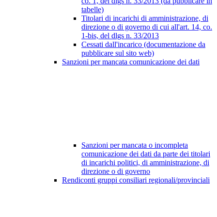
co. 1, del dlgs n. 33/2013 (da pubblicare in
tabelle)
Titolari di incarichi di amministrazione, di
direzione o di governo di cui all'art. 14, co.
1-bis, del dlgs n. 33/2013
Cessati dall'incarico (documentazione da
pubblicare sul sito web)
Sanzioni per mancata comunicazione dei dati
Sanzioni per mancata o incompleta
comunicazione dei dati da parte dei titolari
di incarichi politici, di amministrazione, di
direzione o di governo
Rendiconti gruppi consiliari regionali/provinciali