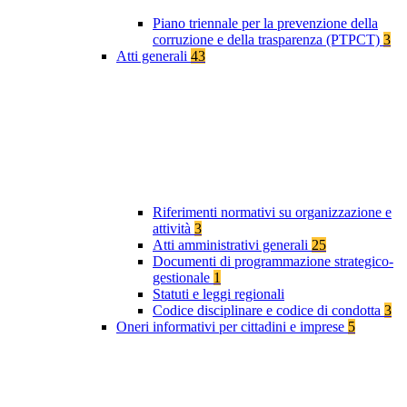
Piano triennale per la prevenzione della
corruzione e della trasparenza (PTPCT)
3
Atti generali
43
Riferimenti normativi su organizzazione e
attività
3
Atti amministrativi generali
25
Documenti di programmazione strategico-
gestionale
1
Statuti e leggi regionali
Codice disciplinare e codice di condotta
3
Oneri informativi per cittadini e imprese
5