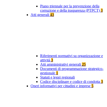
Piano triennale per la prevenzione della
corruzione e della trasparenza (PTPCT)
3
Atti generali
43
Riferimenti normativi su organizzazione e
attività
3
Atti amministrativi generali
25
Documenti di programmazione strategico-
gestionale
1
Statuti e leggi regionali
Codice disciplinare e codice di condotta
3
Oneri informativi per cittadini e imprese
5