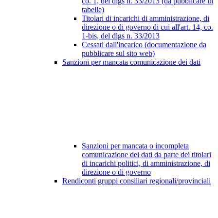
co. 1, del dlgs n. 33/2013 (da pubblicare in
tabelle)
Titolari di incarichi di amministrazione, di
direzione o di governo di cui all'art. 14, co.
1-bis, del dlgs n. 33/2013
Cessati dall'incarico (documentazione da
pubblicare sul sito web)
Sanzioni per mancata comunicazione dei dati
Sanzioni per mancata o incompleta
comunicazione dei dati da parte dei titolari
di incarichi politici, di amministrazione, di
direzione o di governo
Rendiconti gruppi consiliari regionali/provinciali