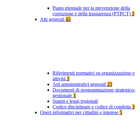
Piano triennale per la prevenzione della
corruzione e della trasparenza (PTPCT)
3
Atti generali
43
Riferimenti normativi su organizzazione e
attività
3
Atti amministrativi generali
25
Documenti di programmazione strategico-
gestionale
1
Statuti e leggi regionali
Codice disciplinare e codice di condotta
3
Oneri informativi per cittadini e imprese
5