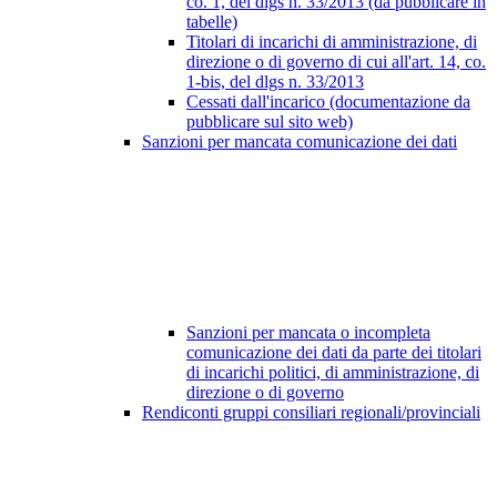
co. 1, del dlgs n. 33/2013 (da pubblicare in
tabelle)
Titolari di incarichi di amministrazione, di
direzione o di governo di cui all'art. 14, co.
1-bis, del dlgs n. 33/2013
Cessati dall'incarico (documentazione da
pubblicare sul sito web)
Sanzioni per mancata comunicazione dei dati
Sanzioni per mancata o incompleta
comunicazione dei dati da parte dei titolari
di incarichi politici, di amministrazione, di
direzione o di governo
Rendiconti gruppi consiliari regionali/provinciali