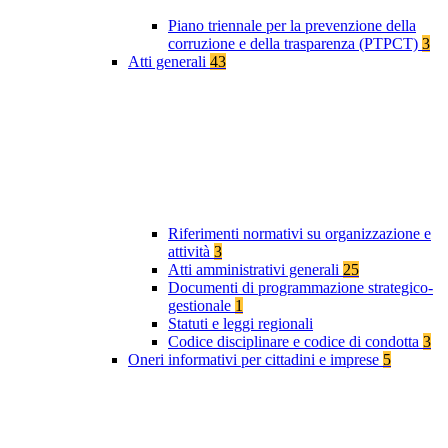
Piano triennale per la prevenzione della
corruzione e della trasparenza (PTPCT)
3
Atti generali
43
Riferimenti normativi su organizzazione e
attività
3
Atti amministrativi generali
25
Documenti di programmazione strategico-
gestionale
1
Statuti e leggi regionali
Codice disciplinare e codice di condotta
3
Oneri informativi per cittadini e imprese
5