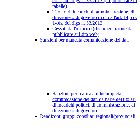
co. 1, del dlgs n. 33/2013 (da pubblicare in
tabelle)
Titolari di incarichi di amministrazione, di
direzione o di governo di cui all'art. 14, co.
1-bis, del dlgs n. 33/2013
Cessati dall'incarico (documentazione da
pubblicare sul sito web)
Sanzioni per mancata comunicazione dei dati
Sanzioni per mancata o incompleta
comunicazione dei dati da parte dei titolari
di incarichi politici, di amministrazione, di
direzione o di governo
Rendiconti gruppi consiliari regionali/provinciali