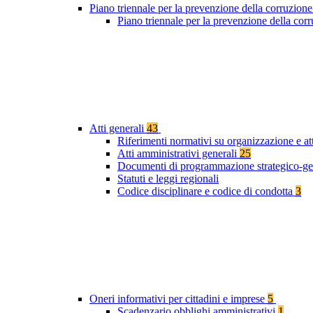
Piano triennale per la prevenzione della corruzione
Piano triennale per la prevenzione della co
Atti generali
43
Riferimenti normativi su organizzazione e at
Atti amministrativi generali
25
Documenti di programmazione strategico-ge
Statuti e leggi regionali
Codice disciplinare e codice di condotta
3
Oneri informativi per cittadini e imprese
5
Scadenzario obblighi amministrativi
1