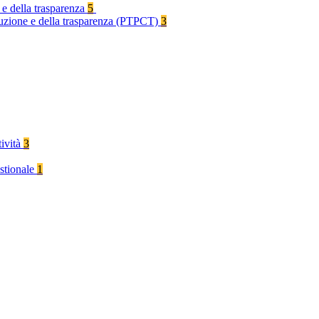
 e della trasparenza
5
rruzione e della trasparenza (PTPCT)
3
tività
3
stionale
1