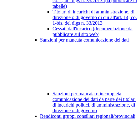
co. 1, del dlgs n. 33/2013 (da pubblicare in
tabelle)
Titolari di incarichi di amministrazione, di
direzione o di governo di cui all'art. 14, co.
1-bis, del dlgs n. 33/2013
Cessati dall'incarico (documentazione da
pubblicare sul sito web)
Sanzioni per mancata comunicazione dei dati
Sanzioni per mancata o incompleta
comunicazione dei dati da parte dei titolari
di incarichi politici, di amministrazione, di
direzione o di governo
Rendiconti gruppi consiliari regionali/provinciali