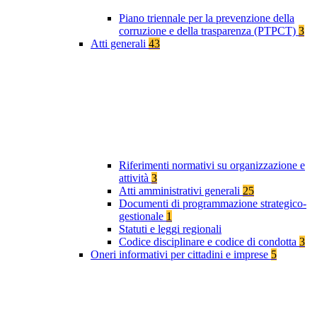
Piano triennale per la prevenzione della
corruzione e della trasparenza (PTPCT)
3
Atti generali
43
Riferimenti normativi su organizzazione e
attività
3
Atti amministrativi generali
25
Documenti di programmazione strategico-
gestionale
1
Statuti e leggi regionali
Codice disciplinare e codice di condotta
3
Oneri informativi per cittadini e imprese
5