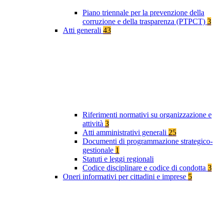
Piano triennale per la prevenzione della
corruzione e della trasparenza (PTPCT)
3
Atti generali
43
Riferimenti normativi su organizzazione e
attività
3
Atti amministrativi generali
25
Documenti di programmazione strategico-
gestionale
1
Statuti e leggi regionali
Codice disciplinare e codice di condotta
3
Oneri informativi per cittadini e imprese
5