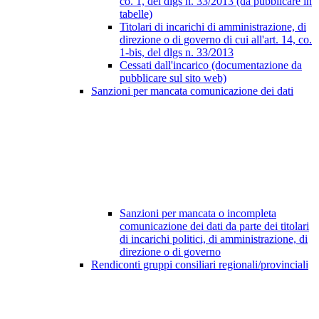
co. 1, del dlgs n. 33/2013 (da pubblicare in
tabelle)
Titolari di incarichi di amministrazione, di
direzione o di governo di cui all'art. 14, co.
1-bis, del dlgs n. 33/2013
Cessati dall'incarico (documentazione da
pubblicare sul sito web)
Sanzioni per mancata comunicazione dei dati
Sanzioni per mancata o incompleta
comunicazione dei dati da parte dei titolari
di incarichi politici, di amministrazione, di
direzione o di governo
Rendiconti gruppi consiliari regionali/provinciali