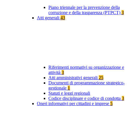
Piano triennale per la prevenzione della
corruzione e della trasparenza (PTPCT)
3
Atti generali
43
Riferimenti normativi su organizzazione e
attività
3
Atti amministrativi generali
25
Documenti di programmazione strategico-
gestionale
1
Statuti e leggi regionali
Codice disciplinare e codice di condotta
3
Oneri informativi per cittadini e imprese
5