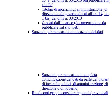
co. 1, del dlgs n. 33/2013 (da pubblicare in
tabelle)
Titolari di incarichi di amministrazione, di
direzione o di governo di cui all'art. 14, co.
1-bis, del dlgs n. 33/2013
Cessati dall'incarico (documentazione da
pubblicare sul sito web)
Sanzioni per mancata comunicazione dei dati
Sanzioni per mancata o incompleta
comunicazione dei dati da parte dei titolari
di incarichi politici, di amministrazione, di
direzione o di governo
Rendiconti gruppi consiliari regionali/provinciali