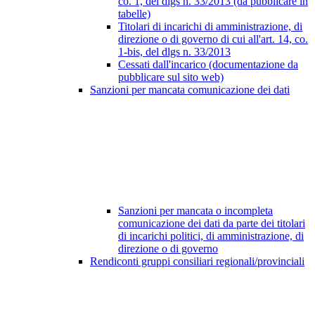
co. 1, del dlgs n. 33/2013 (da pubblicare in
tabelle)
Titolari di incarichi di amministrazione, di
direzione o di governo di cui all'art. 14, co.
1-bis, del dlgs n. 33/2013
Cessati dall'incarico (documentazione da
pubblicare sul sito web)
Sanzioni per mancata comunicazione dei dati
Sanzioni per mancata o incompleta
comunicazione dei dati da parte dei titolari
di incarichi politici, di amministrazione, di
direzione o di governo
Rendiconti gruppi consiliari regionali/provinciali