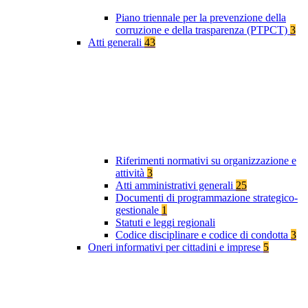
Piano triennale per la prevenzione della
corruzione e della trasparenza (PTPCT)
3
Atti generali
43
Riferimenti normativi su organizzazione e
attività
3
Atti amministrativi generali
25
Documenti di programmazione strategico-
gestionale
1
Statuti e leggi regionali
Codice disciplinare e codice di condotta
3
Oneri informativi per cittadini e imprese
5