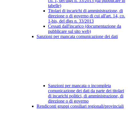
co. 1, del dlgs n. 33/2013 (da pubblicare in
tabelle)
Titolari di incarichi di amministrazione, di
direzione o di governo di cui all'art. 14, co.
1-bis, del dlgs n. 33/2013
Cessati dall'incarico (documentazione da
pubblicare sul sito web)
Sanzioni per mancata comunicazione dei dati
Sanzioni per mancata o incompleta
comunicazione dei dati da parte dei titolari
di incarichi politici, di amministrazione, di
direzione o di governo
Rendiconti gruppi consiliari regionali/provinciali