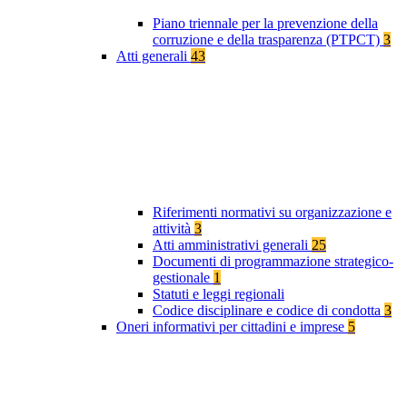
Piano triennale per la prevenzione della
corruzione e della trasparenza (PTPCT)
3
Atti generali
43
Riferimenti normativi su organizzazione e
attività
3
Atti amministrativi generali
25
Documenti di programmazione strategico-
gestionale
1
Statuti e leggi regionali
Codice disciplinare e codice di condotta
3
Oneri informativi per cittadini e imprese
5