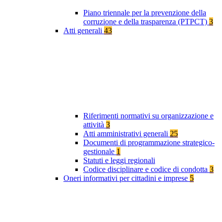
Piano triennale per la prevenzione della
corruzione e della trasparenza (PTPCT)
3
Atti generali
43
Riferimenti normativi su organizzazione e
attività
3
Atti amministrativi generali
25
Documenti di programmazione strategico-
gestionale
1
Statuti e leggi regionali
Codice disciplinare e codice di condotta
3
Oneri informativi per cittadini e imprese
5