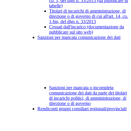
co. 1, del dlgs n. 33/2013 (da pubblicare in
tabelle)
Titolari di incarichi di amministrazione, di
direzione o di governo di cui all'art. 14, co.
1-bis, del dlgs n. 33/2013
Cessati dall'incarico (documentazione da
pubblicare sul sito web)
Sanzioni per mancata comunicazione dei dati
Sanzioni per mancata o incompleta
comunicazione dei dati da parte dei titolari
di incarichi politici, di amministrazione, di
direzione o di governo
Rendiconti gruppi consiliari regionali/provinciali