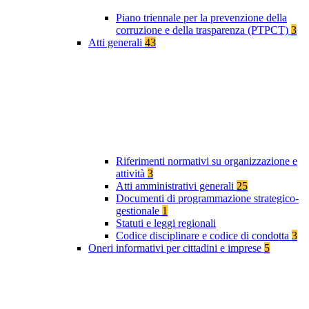
Piano triennale per la prevenzione della
corruzione e della trasparenza (PTPCT)
3
Atti generali
43
Riferimenti normativi su organizzazione e
attività
3
Atti amministrativi generali
25
Documenti di programmazione strategico-
gestionale
1
Statuti e leggi regionali
Codice disciplinare e codice di condotta
3
Oneri informativi per cittadini e imprese
5