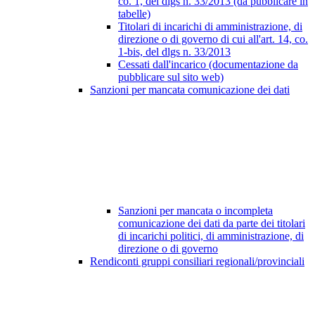
co. 1, del dlgs n. 33/2013 (da pubblicare in
tabelle)
Titolari di incarichi di amministrazione, di
direzione o di governo di cui all'art. 14, co.
1-bis, del dlgs n. 33/2013
Cessati dall'incarico (documentazione da
pubblicare sul sito web)
Sanzioni per mancata comunicazione dei dati
Sanzioni per mancata o incompleta
comunicazione dei dati da parte dei titolari
di incarichi politici, di amministrazione, di
direzione o di governo
Rendiconti gruppi consiliari regionali/provinciali