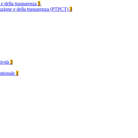
 e della trasparenza
5
rruzione e della trasparenza (PTPCT)
3
tività
3
stionale
1