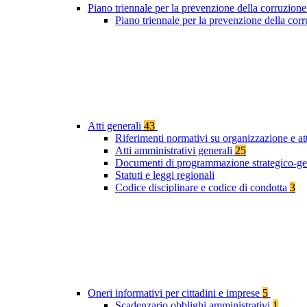
Piano triennale per la prevenzione della corruzione
Piano triennale per la prevenzione della co
Atti generali
43
Riferimenti normativi su organizzazione e at
Atti amministrativi generali
25
Documenti di programmazione strategico-ge
Statuti e leggi regionali
Codice disciplinare e codice di condotta
3
Oneri informativi per cittadini e imprese
5
Scadenzario obblighi amministrativi
1