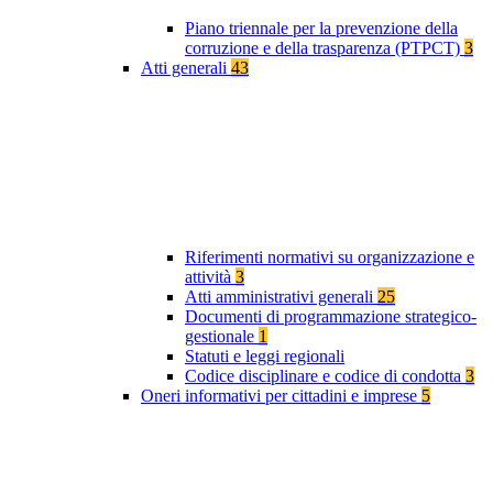
Piano triennale per la prevenzione della
corruzione e della trasparenza (PTPCT)
3
Atti generali
43
Riferimenti normativi su organizzazione e
attività
3
Atti amministrativi generali
25
Documenti di programmazione strategico-
gestionale
1
Statuti e leggi regionali
Codice disciplinare e codice di condotta
3
Oneri informativi per cittadini e imprese
5