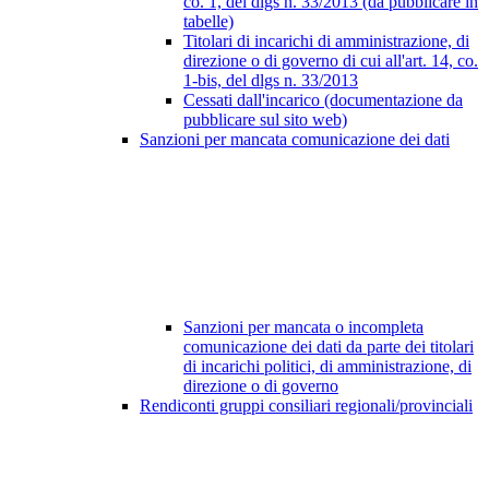
co. 1, del dlgs n. 33/2013 (da pubblicare in
tabelle)
Titolari di incarichi di amministrazione, di
direzione o di governo di cui all'art. 14, co.
1-bis, del dlgs n. 33/2013
Cessati dall'incarico (documentazione da
pubblicare sul sito web)
Sanzioni per mancata comunicazione dei dati
Sanzioni per mancata o incompleta
comunicazione dei dati da parte dei titolari
di incarichi politici, di amministrazione, di
direzione o di governo
Rendiconti gruppi consiliari regionali/provinciali