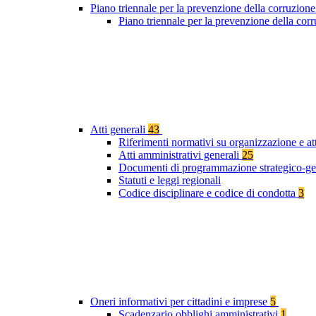
Piano triennale per la prevenzione della corruzione
Piano triennale per la prevenzione della co
Atti generali
43
Riferimenti normativi su organizzazione e at
Atti amministrativi generali
25
Documenti di programmazione strategico-ge
Statuti e leggi regionali
Codice disciplinare e codice di condotta
3
Oneri informativi per cittadini e imprese
5
Scadenzario obblighi amministrativi
1