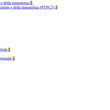
 e della trasparenza
5
rruzione e della trasparenza (PTPCT)
3
tività
3
stionale
1