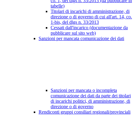
co. 1, del dlgs n. 33/2013 (da pubblicare in
tabelle)
Titolari di incarichi di amministrazione, di
direzione o di governo di cui all'art. 14, co.
1-bis, del dlgs n. 33/2013
Cessati dall'incarico (documentazione da
pubblicare sul sito web)
Sanzioni per mancata comunicazione dei dati
Sanzioni per mancata o incompleta
comunicazione dei dati da parte dei titolari
di incarichi politici, di amministrazione, di
direzione o di governo
Rendiconti gruppi consiliari regionali/provinciali