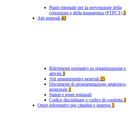
Piano triennale per la prevenzione della
corruzione e della trasparenza (PTPCT)
3
Atti generali
43
Riferimenti normativi su organizzazione e
attività
3
Atti amministrativi generali
25
Documenti di programmazione strategico-
gestionale
1
Statuti e leggi regionali
Codice disciplinare e codice di condotta
3
Oneri informativi per cittadini e imprese
5