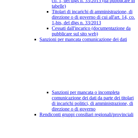
co. 1, del dlgs n. 33/2013 (da pubblicare in
tabelle)
Titolari di incarichi di amministrazione, di
direzione o di governo di cui all'art. 14, co.
1-bis, del dlgs n. 33/2013
Cessati dall'incarico (documentazione da
pubblicare sul sito web)
Sanzioni per mancata comunicazione dei dati
Sanzioni per mancata o incompleta
comunicazione dei dati da parte dei titolari
di incarichi politici, di amministrazione, di
direzione o di governo
Rendiconti gruppi consiliari regionali/provinciali