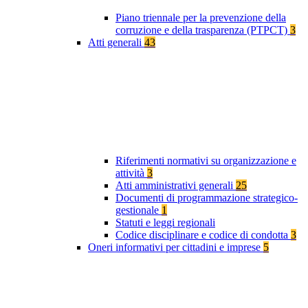
Piano triennale per la prevenzione della
corruzione e della trasparenza (PTPCT)
3
Atti generali
43
Riferimenti normativi su organizzazione e
attività
3
Atti amministrativi generali
25
Documenti di programmazione strategico-
gestionale
1
Statuti e leggi regionali
Codice disciplinare e codice di condotta
3
Oneri informativi per cittadini e imprese
5