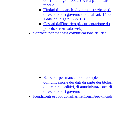
co. 1, del dlgs n. 33/2013 (da pubblicare in
tabelle)
Titolari di incarichi di amministrazione, di
direzione o di governo di cui all'art. 14, co.
1-bis, del dlgs n. 33/2013
Cessati dall'incarico (documentazione da
pubblicare sul sito web)
Sanzioni per mancata comunicazione dei dati
Sanzioni per mancata o incompleta
comunicazione dei dati da parte dei titolari
di incarichi politici, di amministrazione, di
direzione o di governo
Rendiconti gruppi consiliari regionali/provinciali