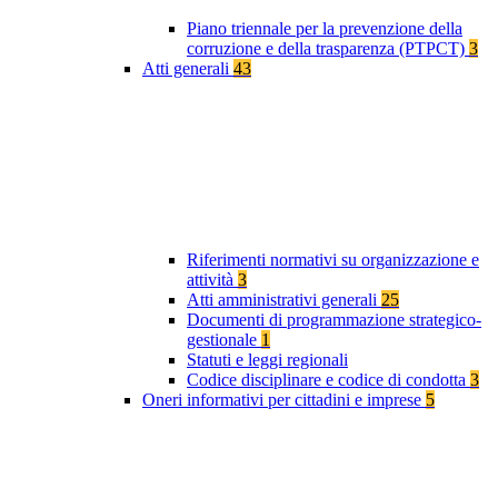
Piano triennale per la prevenzione della
corruzione e della trasparenza (PTPCT)
3
Atti generali
43
Riferimenti normativi su organizzazione e
attività
3
Atti amministrativi generali
25
Documenti di programmazione strategico-
gestionale
1
Statuti e leggi regionali
Codice disciplinare e codice di condotta
3
Oneri informativi per cittadini e imprese
5