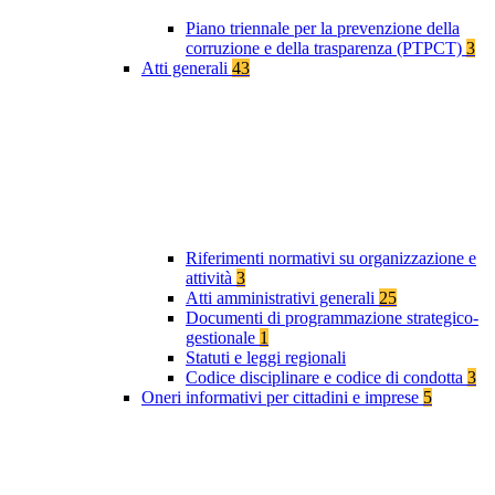
Piano triennale per la prevenzione della
corruzione e della trasparenza (PTPCT)
3
Atti generali
43
Riferimenti normativi su organizzazione e
attività
3
Atti amministrativi generali
25
Documenti di programmazione strategico-
gestionale
1
Statuti e leggi regionali
Codice disciplinare e codice di condotta
3
Oneri informativi per cittadini e imprese
5