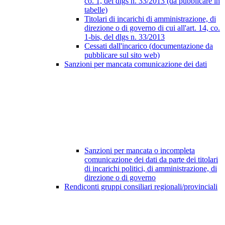
co. 1, del dlgs n. 33/2013 (da pubblicare in
tabelle)
Titolari di incarichi di amministrazione, di
direzione o di governo di cui all'art. 14, co.
1-bis, del dlgs n. 33/2013
Cessati dall'incarico (documentazione da
pubblicare sul sito web)
Sanzioni per mancata comunicazione dei dati
Sanzioni per mancata o incompleta
comunicazione dei dati da parte dei titolari
di incarichi politici, di amministrazione, di
direzione o di governo
Rendiconti gruppi consiliari regionali/provinciali