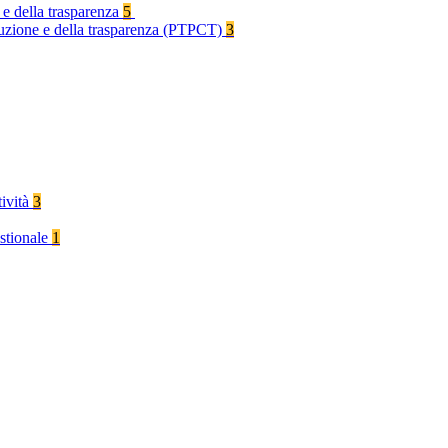
 e della trasparenza
5
rruzione e della trasparenza (PTPCT)
3
tività
3
stionale
1