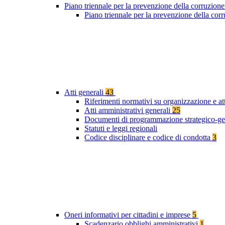
Piano triennale per la prevenzione della corruzione
Piano triennale per la prevenzione della co
Atti generali
43
Riferimenti normativi su organizzazione e at
Atti amministrativi generali
25
Documenti di programmazione strategico-ge
Statuti e leggi regionali
Codice disciplinare e codice di condotta
3
Oneri informativi per cittadini e imprese
5
Scadenzario obblighi amministrativi
1