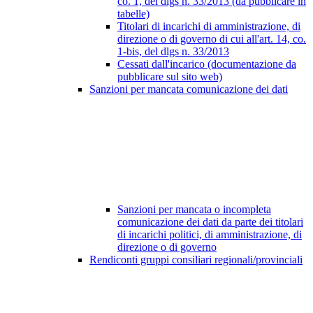
co. 1, del dlgs n. 33/2013 (da pubblicare in
tabelle)
Titolari di incarichi di amministrazione, di
direzione o di governo di cui all'art. 14, co.
1-bis, del dlgs n. 33/2013
Cessati dall'incarico (documentazione da
pubblicare sul sito web)
Sanzioni per mancata comunicazione dei dati
Sanzioni per mancata o incompleta
comunicazione dei dati da parte dei titolari
di incarichi politici, di amministrazione, di
direzione o di governo
Rendiconti gruppi consiliari regionali/provinciali