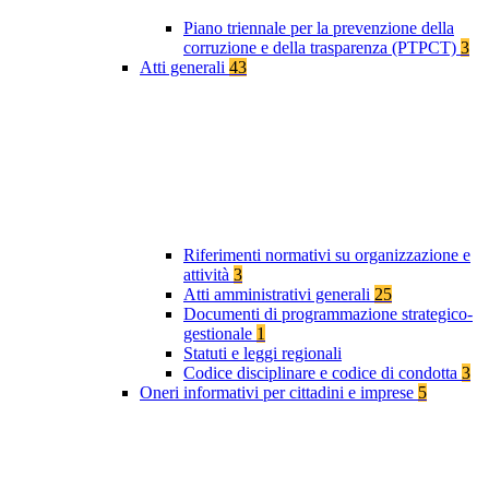
Piano triennale per la prevenzione della
corruzione e della trasparenza (PTPCT)
3
Atti generali
43
Riferimenti normativi su organizzazione e
attività
3
Atti amministrativi generali
25
Documenti di programmazione strategico-
gestionale
1
Statuti e leggi regionali
Codice disciplinare e codice di condotta
3
Oneri informativi per cittadini e imprese
5