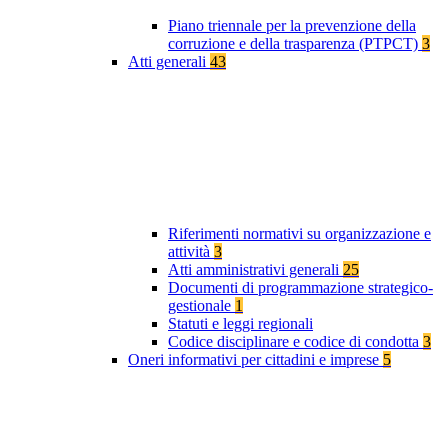
Piano triennale per la prevenzione della
corruzione e della trasparenza (PTPCT)
3
Atti generali
43
Riferimenti normativi su organizzazione e
attività
3
Atti amministrativi generali
25
Documenti di programmazione strategico-
gestionale
1
Statuti e leggi regionali
Codice disciplinare e codice di condotta
3
Oneri informativi per cittadini e imprese
5