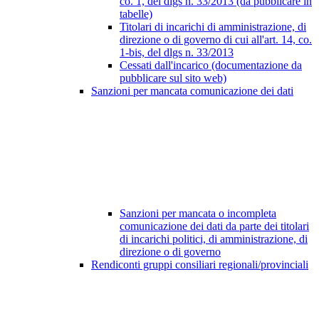
co. 1, del dlgs n. 33/2013 (da pubblicare in
tabelle)
Titolari di incarichi di amministrazione, di
direzione o di governo di cui all'art. 14, co.
1-bis, del dlgs n. 33/2013
Cessati dall'incarico (documentazione da
pubblicare sul sito web)
Sanzioni per mancata comunicazione dei dati
Sanzioni per mancata o incompleta
comunicazione dei dati da parte dei titolari
di incarichi politici, di amministrazione, di
direzione o di governo
Rendiconti gruppi consiliari regionali/provinciali