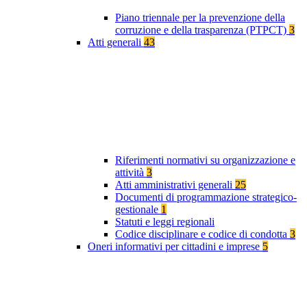
Piano triennale per la prevenzione della
corruzione e della trasparenza (PTPCT)
3
Atti generali
43
Riferimenti normativi su organizzazione e
attività
3
Atti amministrativi generali
25
Documenti di programmazione strategico-
gestionale
1
Statuti e leggi regionali
Codice disciplinare e codice di condotta
3
Oneri informativi per cittadini e imprese
5