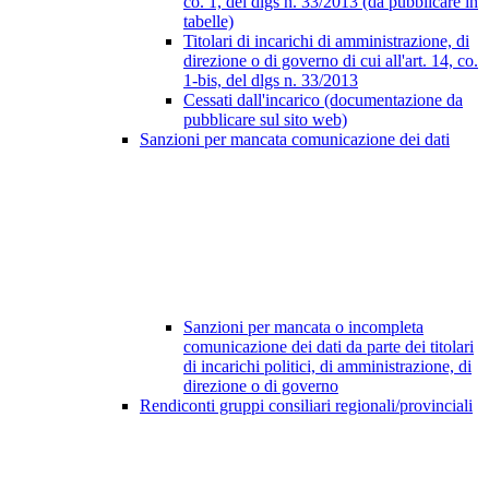
co. 1, del dlgs n. 33/2013 (da pubblicare in
tabelle)
Titolari di incarichi di amministrazione, di
direzione o di governo di cui all'art. 14, co.
1-bis, del dlgs n. 33/2013
Cessati dall'incarico (documentazione da
pubblicare sul sito web)
Sanzioni per mancata comunicazione dei dati
Sanzioni per mancata o incompleta
comunicazione dei dati da parte dei titolari
di incarichi politici, di amministrazione, di
direzione o di governo
Rendiconti gruppi consiliari regionali/provinciali