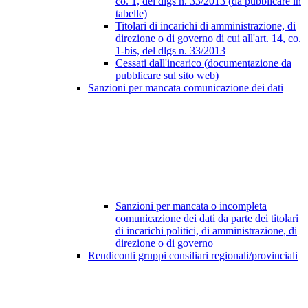
co. 1, del dlgs n. 33/2013 (da pubblicare in
tabelle)
Titolari di incarichi di amministrazione, di
direzione o di governo di cui all'art. 14, co.
1-bis, del dlgs n. 33/2013
Cessati dall'incarico (documentazione da
pubblicare sul sito web)
Sanzioni per mancata comunicazione dei dati
Sanzioni per mancata o incompleta
comunicazione dei dati da parte dei titolari
di incarichi politici, di amministrazione, di
direzione o di governo
Rendiconti gruppi consiliari regionali/provinciali