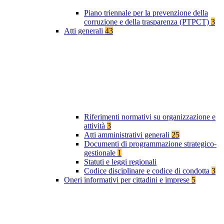
Piano triennale per la prevenzione della
corruzione e della trasparenza (PTPCT)
3
Atti generali
43
Riferimenti normativi su organizzazione e
attività
3
Atti amministrativi generali
25
Documenti di programmazione strategico-
gestionale
1
Statuti e leggi regionali
Codice disciplinare e codice di condotta
3
Oneri informativi per cittadini e imprese
5