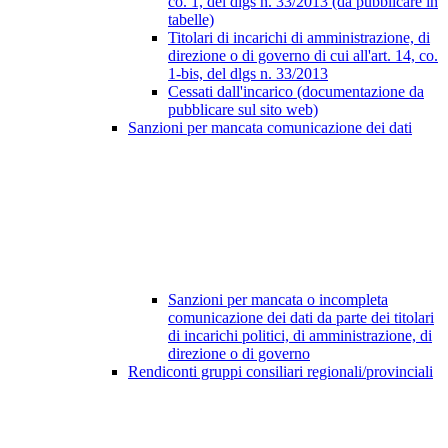
co. 1, del dlgs n. 33/2013 (da pubblicare in
tabelle)
Titolari di incarichi di amministrazione, di
direzione o di governo di cui all'art. 14, co.
1-bis, del dlgs n. 33/2013
Cessati dall'incarico (documentazione da
pubblicare sul sito web)
Sanzioni per mancata comunicazione dei dati
Sanzioni per mancata o incompleta
comunicazione dei dati da parte dei titolari
di incarichi politici, di amministrazione, di
direzione o di governo
Rendiconti gruppi consiliari regionali/provinciali