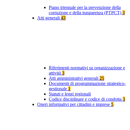
Piano triennale per la prevenzione della
corruzione e della trasparenza (PTPCT)
3
Atti generali
43
Riferimenti normativi su organizzazione e
attività
3
Atti amministrativi generali
25
Documenti di programmazione strategico-
gestionale
1
Statuti e leggi regionali
Codice disciplinare e codice di condotta
3
Oneri informativi per cittadini e imprese
5