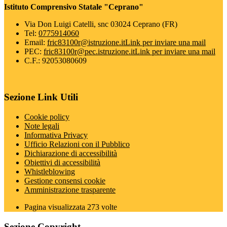
Istituto Comprensivo Statale "Ceprano"
Via Don Luigi Catelli, snc 03024 Ceprano (FR)
Tel:
0775914060
Email:
fric83100r@istruzione.it
Link per inviare una mail
PEC:
fric83100r@pec.istruzione.it
Link per inviare una mail
C.F.: 92053080609
Sezione Link Utili
Cookie policy
Note legali
Informativa Privacy
Ufficio Relazioni con il Pubblico
Dichiarazione di accessibilità
Obiettivi di accessibilità
Whistleblowing
Gestione consensi cookie
Amministrazione trasparente
Pagina visualizzata
273
volte
Sezione Copyright