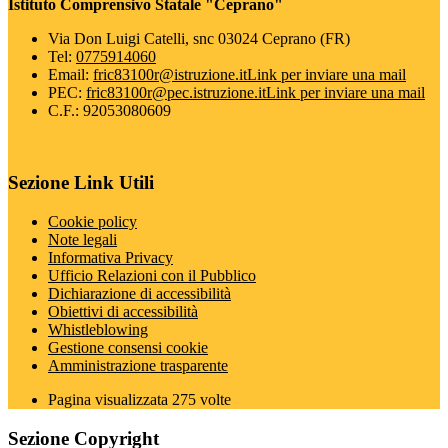
Istituto Comprensivo Statale "Ceprano"
Via Don Luigi Catelli, snc 03024 Ceprano (FR)
Tel:
0775914060
Email:
fric83100r@istruzione.it
Link per inviare una mail
PEC:
fric83100r@pec.istruzione.it
Link per inviare una mail
C.F.: 92053080609
Sezione Link Utili
Cookie policy
Note legali
Informativa Privacy
Ufficio Relazioni con il Pubblico
Dichiarazione di accessibilità
Obiettivi di accessibilità
Whistleblowing
Gestione consensi cookie
Amministrazione trasparente
Pagina visualizzata
275
volte
Sezione Copyright