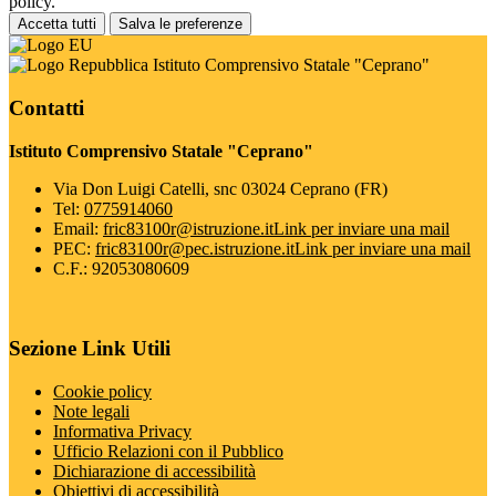
policy.
Accetta tutti
Salva le preferenze
Istituto Comprensivo Statale "Ceprano"
Contatti
Istituto Comprensivo Statale "Ceprano"
Via Don Luigi Catelli, snc 03024 Ceprano (FR)
Tel:
0775914060
Email:
fric83100r@istruzione.it
Link per inviare una mail
PEC:
fric83100r@pec.istruzione.it
Link per inviare una mail
C.F.: 92053080609
Sezione Link Utili
Cookie policy
Note legali
Informativa Privacy
Ufficio Relazioni con il Pubblico
Dichiarazione di accessibilità
Obiettivi di accessibilità