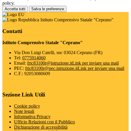
policy.
Accetta tutti
Salva le preferenze
Istituto Comprensivo Statale "Ceprano"
Contatti
Istituto Comprensivo Statale "Ceprano"
Via Don Luigi Catelli, snc 03024 Ceprano (FR)
Tel:
0775914060
Email:
fric83100r@istruzione.it
Link per inviare una mail
PEC:
fric83100r@pec.istruzione.it
Link per inviare una mail
C.F.: 92053080609
Sezione Link Utili
Cookie policy
Note legali
Informativa Privacy
Ufficio Relazioni con il Pubblico
Dichiarazione di accessibilità