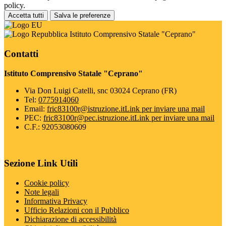
policy.
Accetta tutti
Salva le preferenze
Istituto Comprensivo Statale "Ceprano"
Contatti
Istituto Comprensivo Statale "Ceprano"
Via Don Luigi Catelli, snc 03024 Ceprano (FR)
Tel:
0775914060
Email:
fric83100r@istruzione.it
Link per inviare una mail
PEC:
fric83100r@pec.istruzione.it
Link per inviare una mail
C.F.: 92053080609
Sezione Link Utili
Cookie policy
Note legali
Informativa Privacy
Ufficio Relazioni con il Pubblico
Dichiarazione di accessibilità