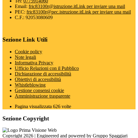
Tel:
0775914060
Email:
fric83100r@istruzione.it
Link per inviare una mail
PEC:
fric83100r@pec.istruzione.it
Link per inviare una mail
C.F.: 92053080609
Sezione Link Utili
Cookie policy
Note legali
Informativa Privacy
Ufficio Relazioni con il Pubblico
Dichiarazione di accessibilità
Obiettivi di accessibilità
Whistleblowing
Gestione consensi cookie
Amministrazione trasparente
Pagina visualizzata
626
volte
Sezione Copyright
Copyright 2026 | Engineered and powered by Gruppo Spaggiari