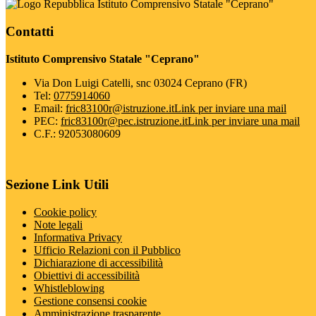
Istituto Comprensivo Statale "Ceprano"
Contatti
Istituto Comprensivo Statale "Ceprano"
Via Don Luigi Catelli, snc 03024 Ceprano (FR)
Tel:
0775914060
Email:
fric83100r@istruzione.it
Link per inviare una mail
PEC:
fric83100r@pec.istruzione.it
Link per inviare una mail
C.F.: 92053080609
Sezione Link Utili
Cookie policy
Note legali
Informativa Privacy
Ufficio Relazioni con il Pubblico
Dichiarazione di accessibilità
Obiettivi di accessibilità
Whistleblowing
Gestione consensi cookie
Amministrazione trasparente