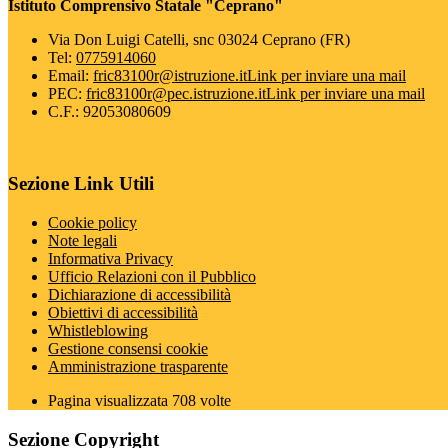
Istituto Comprensivo Statale "Ceprano"
Via Don Luigi Catelli, snc 03024 Ceprano (FR)
Tel:
0775914060
Email:
fric83100r@istruzione.it
Link per inviare una mail
PEC:
fric83100r@pec.istruzione.it
Link per inviare una mail
C.F.: 92053080609
Sezione Link Utili
Cookie policy
Note legali
Informativa Privacy
Ufficio Relazioni con il Pubblico
Dichiarazione di accessibilità
Obiettivi di accessibilità
Whistleblowing
Gestione consensi cookie
Amministrazione trasparente
Pagina visualizzata
708
volte
Sezione Copyright