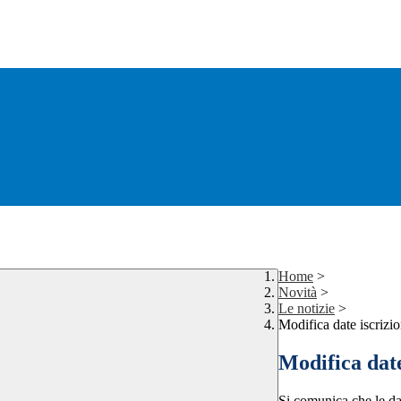
Home
>
Novità
>
Le notizie
>
Modifica date iscrizi
Modifica date
Si comunica che le dat